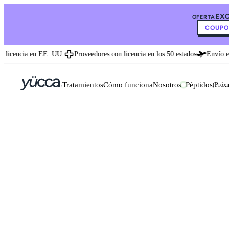
EX
OFERTA
COUPO
icencia en EE. UU.
Proveedores con licencia en los 50 estados
Envío expr
Tratamientos
Cómo funciona
Nosotros
Péptidos
(Próx