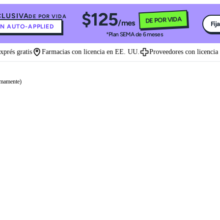
$125
CLUSIVA
DE POR VIDA
DE POR VIDA
/mes
Fij
N AUTO-APPLIED
*Plan SEMA de 6 meses
és gratis
Farmacias con licencia en EE. UU.
Proveedores con licencia en 
imamente)