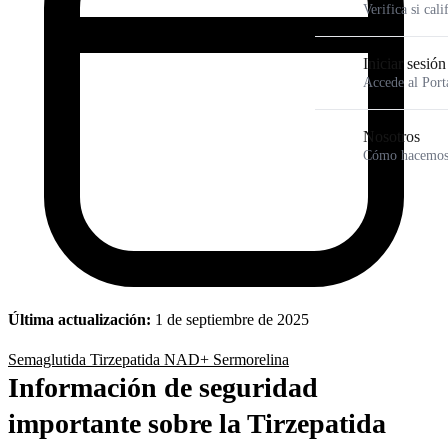
Verifica si cali
Iniciar sesión
Accede al Port
Nosotros
Cómo hacemos 
Última actualización:
1 de septiembre de 2025
Semaglutida
Tirzepatida
NAD+
Sermorelina
Información de seguridad
importante sobre la Tirzepatida