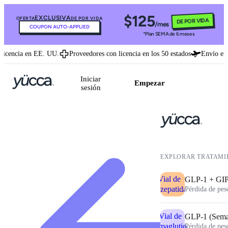
$125
EXCLUSIVA
OFERTA
DE POR VIDA
DE POR VIDA
/mes
COUPON AUTO-APPLIED
*Plan SEMA de 6 meses
icencia en EE. UU.
Proveedores con licencia en los 50 estados
Envío expr
Iniciar
Empezar
sesión
EXPLORAR TRATAMI
GLP-1 + GIP 
Pérdida de pes
GLP-1 (Sema
Pérdida de pes