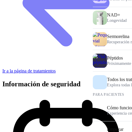
NAD+
Longevidad
Sermorelina
Recuperación 
Péptidos
Próximamente
Ir a la página de tratamientos
Todos los tra
Información de seguridad
Explora todas 
PARA PACIENTES
Cómo funcio
Experiencia ce
Empezar